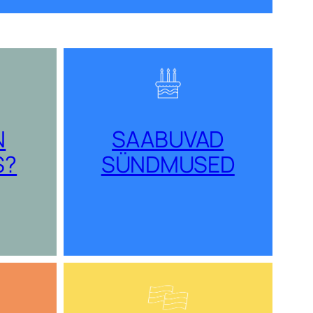
N
SAABUVAD
S?
SÜNDMUSED