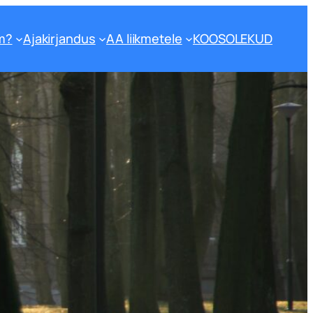
m?
Ajakirjandus
AA liikmetele
KOOSOLEKUD