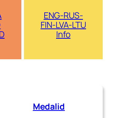
A
ENG-RUS-
D
FIN-LVA-LTU
D
Info
Medalid