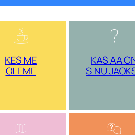
KES ME
KAS AA O
OLEME
SINU JAOK