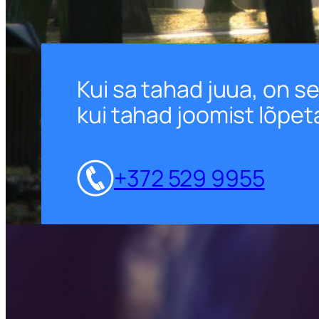
Kui sa tahad juua, on se
kui tahad joomist lõpet
+372 529 9955