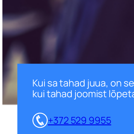
Kui sa tahad juua, on se
kui tahad joomist lõpet
+372 529 9955