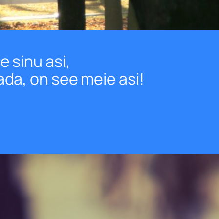
e sinu asi,
ada, on see meie asi!