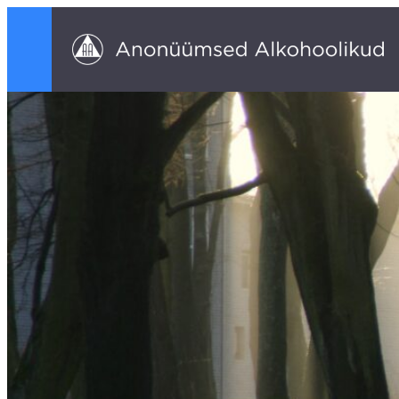
Liigu
sisu
juurde