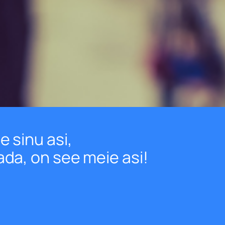
e sinu asi,
ada, on see meie asi!